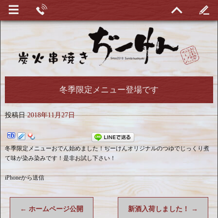
冬季限定メニュー登場です
投稿日
2018年11月27日
冬季限定メニューおでん始めました！ぢーけんオリジナルのつゆでじっくり煮
て味が染み染みです！是非お試し下さい！
iPhoneから送信
←
ホームページ公開
新酒入荷しました！
→